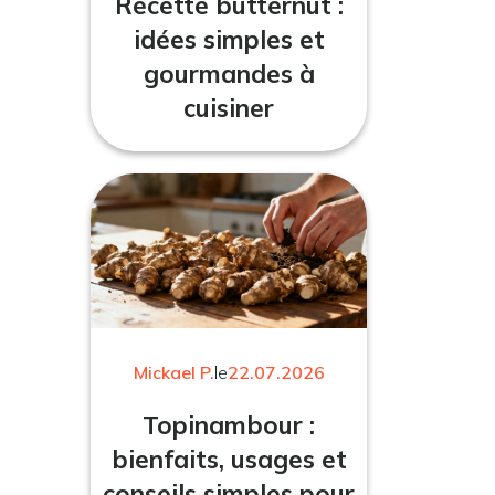
Recette butternut :
idées simples et
gourmandes à
cuisiner
Mickael P.
le
22.07.2026
Topinambour :
bienfaits, usages et
conseils simples pour