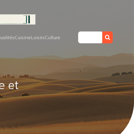
ualités
Cuisine
Loisirs
Culture
e et