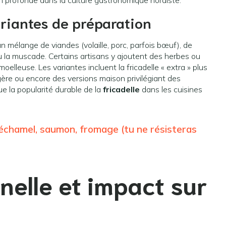
on profonde dans la culture gastronomique nordiste.
ariantes de préparation
 mélange de viandes (volaille, porc, parfois bœuf), de
ou la muscade. Certains artisans y ajoutent des herbes ou
oelleuse. Les variantes incluent la fricadelle « extra » plus
égère ou encore des versions maison privilégiant des
que la popularité durable de la
fricadelle
dans les cuisines
béchamel, saumon, fromage (tu ne résisteras
nelle et impact sur