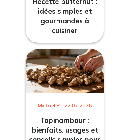
Recette butternut :
idées simples et
gourmandes à
cuisiner
Mickael P.
le
22.07.2026
Topinambour :
bienfaits, usages et
conseils simples pour