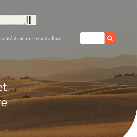
ualités
Cuisine
Loisirs
Culture
et
re