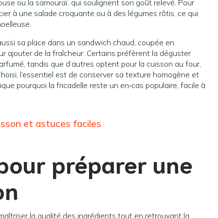
louse ou la samouraï, qui soulignent son goût relevé. Pour
cier à une salade croquante ou à des légumes rôtis, ce qui
oelleuse.
ve aussi sa place dans un sandwich chaud, coupée en
 ajouter de la fraîcheur. Certains préfèrent la déguster
arfumé, tandis que d’autres optent pour la cuisson au four,
hoisi, l’essentiel est de conserver sa texture homogène et
que pourquoi la fricadelle reste un en‑cas populaire, facile à
isson et astuces faciles
 pour préparer une
on
triser la qualité des ingrédients tout en retrouvant la