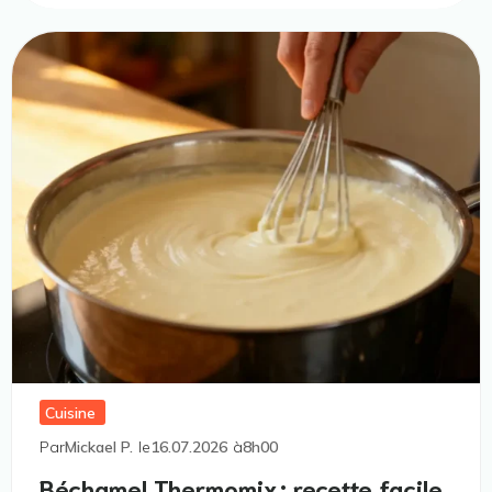
Cuisine
Par
Mickael P.
le
16.07.2026
à
8h00
Béchamel Thermomix : recette facile