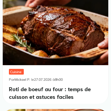
Cuisine
Par
Mickael P.
le
27.07.2026
à
8h00
Roti de boeuf au four : temps de
cuisson et astuces faciles