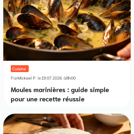
Cuisine
Par
Mickael P.
le
19.07.2026
à
8h00
Moules marinières : guide simple
pour une recette réussie