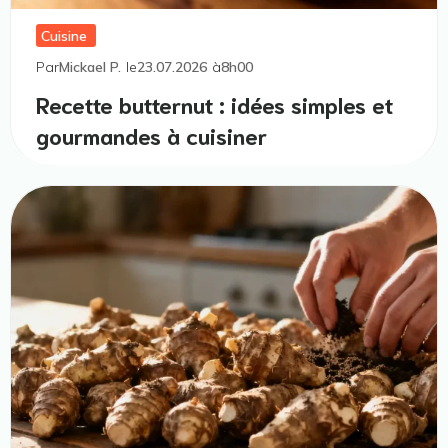
Cuisine
Par
Mickael P.
le
23.07.2026
à
8h00
Recette butternut : idées simples et
gourmandes à cuisiner