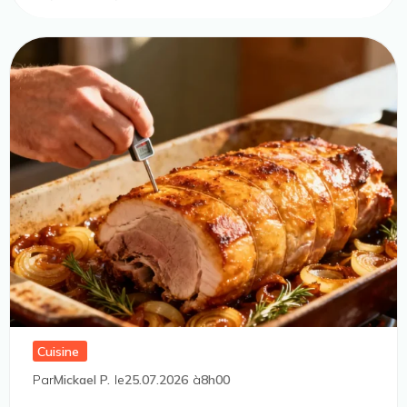
Cuisine
Par
Mickael P.
le
25.07.2026
à
8h00