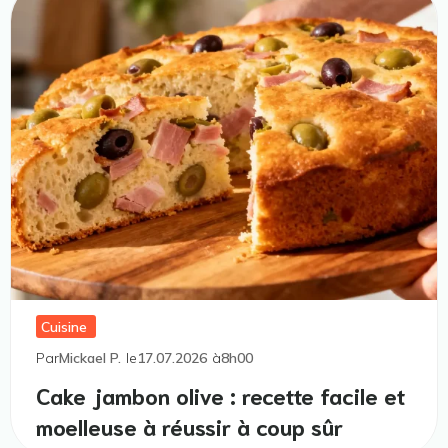
Cuisine
Par
Mickael P.
le
17.07.2026
à
8h00
Cake jambon olive : recette facile et
moelleuse à réussir à coup sûr