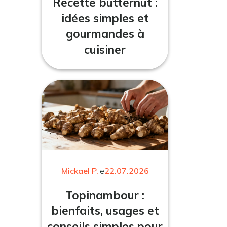
Recette butternut :
idées simples et
gourmandes à
cuisiner
Mickael P.
le
22.07.2026
Topinambour :
bienfaits, usages et
conseils simples pour