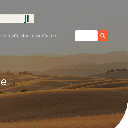
ualités
Cuisine
Loisirs
Culture
te