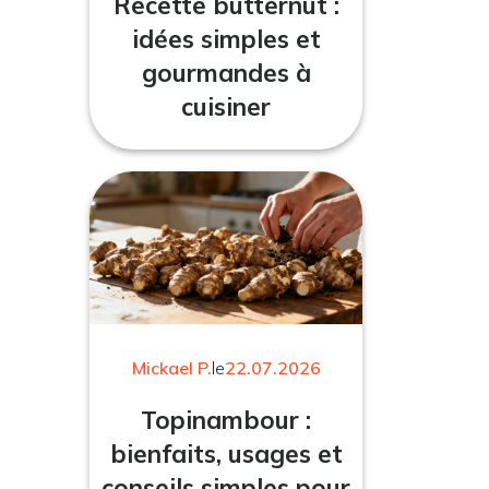
Recette butternut :
idées simples et
gourmandes à
cuisiner
Mickael P.
le
22.07.2026
Topinambour :
bienfaits, usages et
conseils simples pour