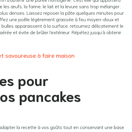
 d’obtenir une purée homogène ; c’est elle qui apportera
 les œufs, la farine, le lait et la levure sans trop mélanger :
plus denses. Laissez reposer la pâte quelques minutes pour
hauffez une poêle légèrement graissée à feu moyen-doux et
 bulles apparaissent à la surface, retournez délicatement le
érée et évite de brûler l’extérieur. Répétez jusqu’à obtenir
 et savoureuse à faire maison
les pour
vos pancakes
dapter la recette à vos goûts tout en conservant une base