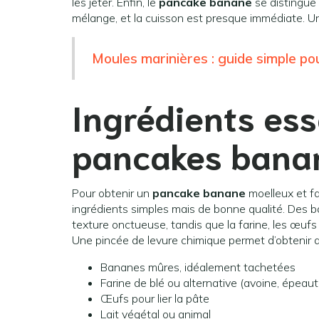
les jeter. Enfin, le
pancake banane
se distingue 
mélange, et la cuisson est presque immédiate. Un
Moules marinières : guide simple po
Ingrédients ess
pancakes banan
Pour obtenir un
pancake banane
moelleux et fa
ingrédients simples mais de bonne qualité. Des 
texture onctueuse, tandis que la farine, les œuf
Une pincée de levure chimique permet d’obtenir
Bananes mûres, idéalement tachetées
Farine de blé ou alternative (avoine, épeaut
Œufs pour lier la pâte
Lait végétal ou animal