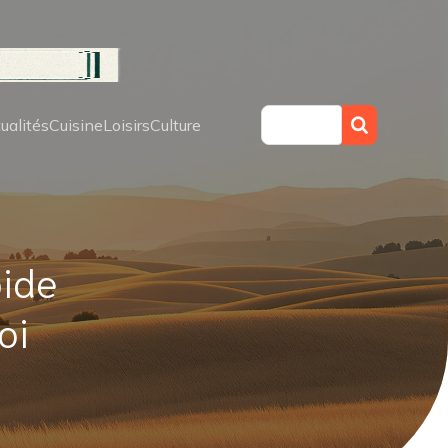
ualités
Cuisine
Loisirs
Culture
pide
oi