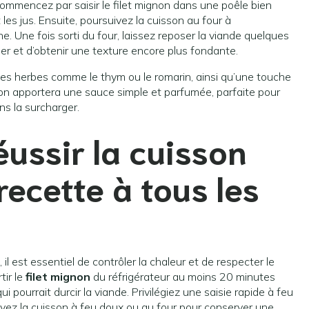
ommencez par saisir le filet mignon dans une poêle bien
les jus. Ensuite, poursuivez la cuisson au four à
Une fois sorti du four, laissez reposer la viande quelques
er et d’obtenir une texture encore plus fondante.
des herbes comme le thym ou le romarin, ainsi qu’une touche
llon apportera une sauce simple et parfumée, parfaite pour
s la surcharger.
éussir la cuisson
 recette
à tous les
il est essentiel de contrôler la chaleur et de respecter le
tir le
filet mignon
du réfrigérateur au moins 20 minutes
i pourrait durcir la viande. Privilégiez une saisie rapide à feu
uivez la cuisson à feu doux ou au four pour conserver une