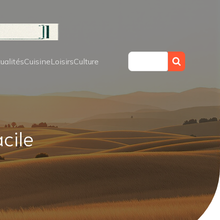
ualités
Cuisine
Loisirs
Culture
acile