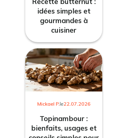
Recette butternut :
idées simples et
gourmandes à
cuisiner
Mickael P.
le
22.07.2026
Topinambour :
bienfaits, usages et
conseils simples pour