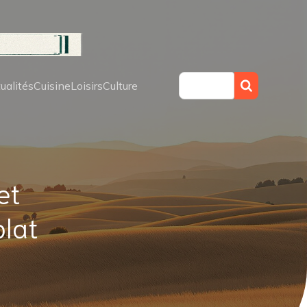
ualités
Cuisine
Loisirs
Culture
et
plat