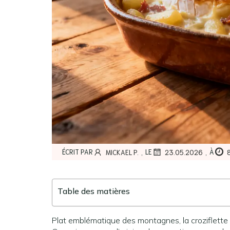
,
,
ÉCRIT PAR
LE
À
MICKAEL P.
23.05.2026
Table des matières
Plat emblématique des montagnes, la croziflette s