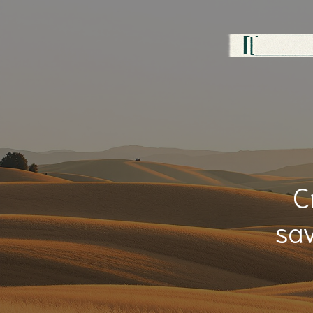
C
sav