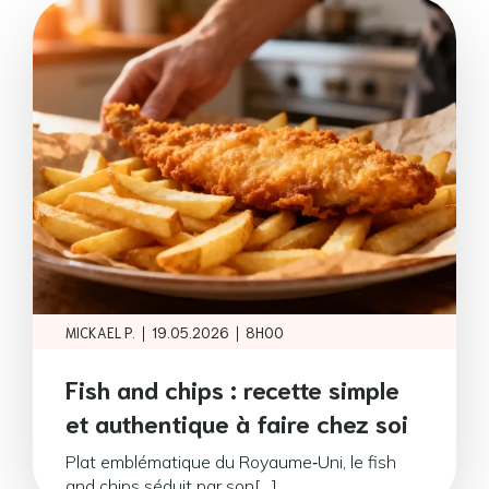
|
|
MICKAEL P.
19.05.2026
8H00
Fish and chips : recette simple
et authentique à faire chez soi
Plat emblématique du Royaume‑Uni, le fish
and chips séduit par son[…]