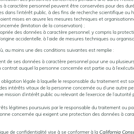
nées à caractère personnel peuvent être conservées pour des dur
es dans l’intérêt public, à des fins de recherche scientifique ou
 soient mises en œuvre les mesures techniques et organisationne
concernée (limitation de la conservation) ;
opriée des données à caractère personnel, y compris la protection
’origine accidentelle, à l’aide de mesures techniques ou organisat
 où, au moins une des conditions suivantes est remplie :
nt de ses données à caractère personnel pour une ou plusieurs f
un contrat auquel la personne concernée est partie ou à l’exécut
obligation légale à laquelle le responsable du traitement est so
 des intérêts vitaux de la personne concernée ou d’une autre p
e mission d’intérêt public ou relevant de l’exercice de l’autorité
rêts légitimes poursuivis par le responsable du traitement ou par
ersonne concernée qui exigent une protection des données à car
itique de confidentialité vise à se conformer à la
California Con