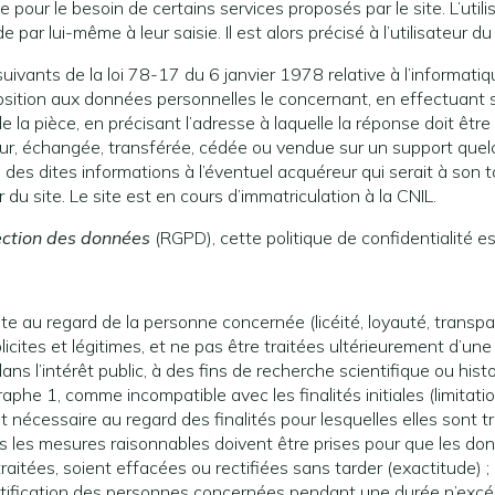
ue pour le besoin de certains services proposés par le site. L’uti
r lui-même à leur saisie. Il est alors précisé à l’utilisateur du 
vants de la loi 78-17 du 6 janvier 1978 relative à l’informatique,
opposition aux données personnelles le concernant, en effectua
e de la pièce, en précisant l’adresse à laquelle la réponse doit 
ilisateur, échangée, transférée, cédée ou vendue sur un support qu
on des dites informations à l’éventuel acquéreur qui serait à son
 du site. Le site est en cours d’immatriculation à la CNIL.
ection des données
(RGPD), cette politique de confidentialité 
nte au regard de la personne concernée (licéité, loyauté, transpa
icites et légitimes, et ne pas être traitées ultérieurement d’une
dans l’intérêt public, à des fins de recherche scientifique ou hist
phe 1, comme incompatible avec les finalités initiales (limitation
t nécessaire au regard des finalités pour lesquelles elles sont t
tes les mesures raisonnables doivent être prises pour que les do
traitées, soient effacées ou rectifiées sans tarder (exactitude) ;
ification des personnes concernées pendant une durée n’excéda