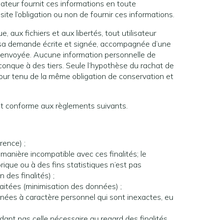
lisateur fournit ces informations en toute
site l’obligation ou non de fournir ces informations.
 aux fichiers et aux libertés, tout utilisateur
nt sa demande écrite et signée, accompagnée d’une
être envoyée. Aucune information personnelle de
elconque à des tiers. Seule l’hypothèse du rachat de
 tour tenu de la même obligation de conservation et
est conforme aux règlements suivants.
rence) ;
 manière incompatible avec ces finalités; le
orique ou à des fins statistiques n’est pas
 des finalités) ;
raitées (minimisation des données) ;
nnées à caractère personnel qui sont inexactes, eu
nt pas celle nécessaire au regard des finalités