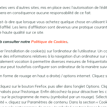
es vers d’autres sites, mis en place avec l’autorisation de l’édit
sumera en conséquence aucune responsabilité de ce fait.
’est-à-dire que lorsque vous achetez quelque chose en utilisant le
filié. Les liens d’affiliation sont devenus une pratique courant
haute qualité sur ce site.
 à consulter notre
Politique de Cookies
.
 l’installation de cookie(s) sur l’ordinateur de l’utilisateur. Un c
istre des informations relatives à la navigation d’un ordinateur su
nt également vocation à permettre diverses mesures de fréquentatio
sateur peut toutefois configurer son ordinateur de la manière suiva
n forme de rouage en haut a droite) / options internet. Cliquez s
liquez sur le bouton Firefox, puis aller dans l’onglet Options. Cli
nalisés pour l’historique. Enfin décochez-la pour désactiver les c
ur sur le pictogramme de menu (symbolisé par un rouage). Sélect
té », cliquez sur Paramètres de contenu. Dans la section « Cook