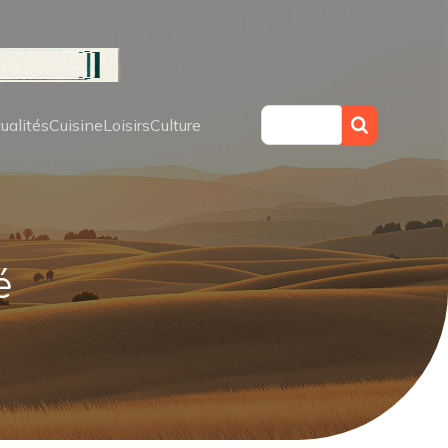
ualités
Cuisine
Loisirs
Culture
é