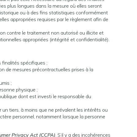
ées plus longues dans la mesure où elles seront
 historique ou à des fins statistiques conformément
lles appropriées requises par le règlement afin de
 contre le traitement non autorisé ou illicite et
ionnelles appropriées (intégrité et confidentialité).
inalités spécifiques ;
ion de mesures précontractuelles prises à la
umis ;
ersonne physique ;
 publique dont est investi le responsable du
 un tiers, à moins que ne prévalent les intérêts ou
actère personnel, notamment lorsque la personne
sumer Privacy Act (CCPA)
. S’il y a des incohérences