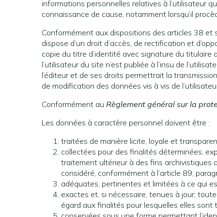
informations personnelles relatives à l’utilisateur q
connaissance de cause, notamment lorsqu’il procède pa
Conformément aux dispositions des articles 38 et sui
dispose d’un droit d’accès, de rectification et d’
copie du titre d’identité avec signature du titulair
l’utilisateur du site n’est publiée à l’insu de l’ut
l’éditeur et de ses droits permettrait la transmissi
de modification des données vis à vis de l’utilisateur
Conformément au
Règlement général sur la prot
Les données à caractère personnel doivent être :
traitées de manière licite, loyale et transpare
collectées pour des finalités déterminées, expl
traitement ultérieur à des fins archivistiques 
considéré, conformément à l’article 89, paragra
adéquates, pertinentes et limitées à ce qui es
exactes et, si nécessaire, tenues à jour; tou
égard aux finalités pour lesquelles elles sont 
conservées sous une forme permettant l’ident