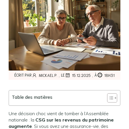
,
,
ÉCRIT PAR
LE
À
MICKAEL P.
15.12.2025
18H31
Table des matières
Une décision choc vient de tomber à l’Assemblée
nationale : la
CSG sur les revenus du patrimoine
augmente
. Si vous avez une assurance-vie, des