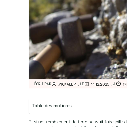
,
,
ÉCRIT PAR
LE
À
MICKAEL P.
14.12.2025
17
Table des matières
Et si un tremblement de terre pouvait faire jaillir 