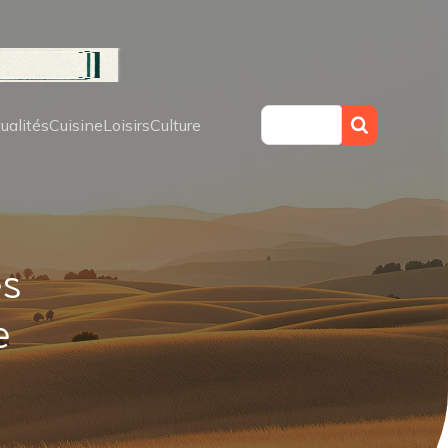
ualités
Cuisine
Loisirs
Culture
es
e